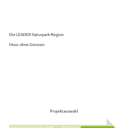
Z
u
Suche
Menü
m
I
n
h
Die LEADER Naturpark-Region
a
Moor ohne Grenzen
l
t
Projektauswahl